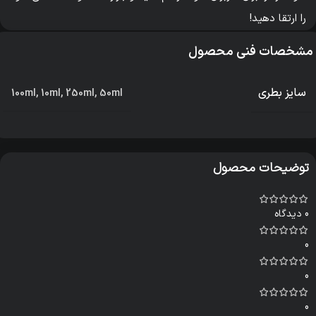
را ارتقا دهید!
مشخصات فنی محصول
سایز بطری
100ml
,
10ml
,
250ml
,
50ml
توضیحات محصول
0 دیدگاه
0
0
0