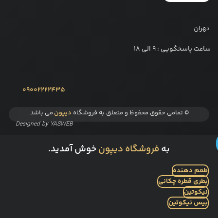
تهران
ساعت پاسخگویی : 9 الی 18
09002222435
© تمامی حقوق محفوظ و متعلق به فروشگاه
دیپون
می باشد.
Designed by
YASWEB
به
فروشگاه دیپون
خوش آمدید.
طعم دهنده
بطری قطره چکانی
نیکوتین
بیس نیکوتین