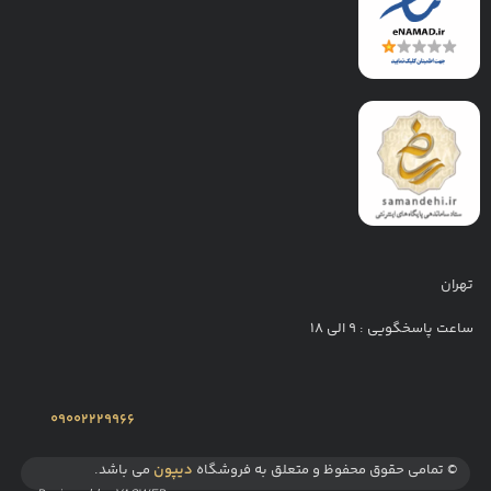
تهران
ساعت پاسخگویی : 9 الی 18
09002229966
© تمامی حقوق محفوظ و متعلق به فروشگاه
دیپون
می باشد.