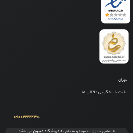
تهران
ساعت پاسخگویی : 9 الی 18
09002222435
© تمامی حقوق محفوظ و متعلق به فروشگاه
دیپون
می باشد.