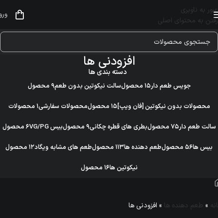
عبور به ناوبری
ورو
رفتن به محتوای اصلی
افزودنی ها
دسته بندی ها
جویس طعم دار
۱۵ محصول
سالت نیکوتین بدون طعم
۹ محصول
محصولات بدون نیکوتین [فان ویپ]
۱۵ محصول
محصولات سفارشی
۱ محصولات
سالت طعم دار
۷۵ محصول
بطری های قطره چکانی
۹ محصول
بیس VG/PG
۶ محصول
بیس ها
۵۶ محصول
طعم دهنده ها
۱۱۳ محصول
طعم های مشابه ویگاد
۱۲ محصول
نیکوتین ها
۱۶ محصول
نه
»
طعم دهنده ها
»
افزودنی ها