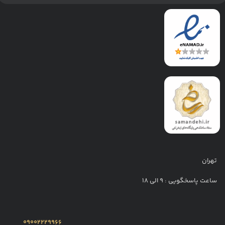
تهران
ساعت پاسخگویی : 9 الی 18
09002229966