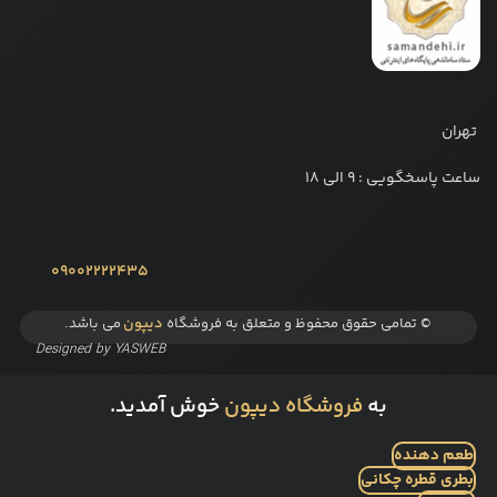
تهران
ساعت پاسخگویی : 9 الی 18
09002222435
© تمامی حقوق محفوظ و متعلق به فروشگاه
دیپون
می باشد.
Designed by
YASWEB
به
فروشگاه دیپون
خوش آمدید.
طعم دهنده
بطری قطره چکانی