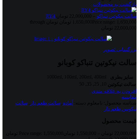
بازگشت به محصولات
سالت نیکوتین تنباکو RY4
–
22,000,000
تومان
1,650,000
تومان
Price range: 1,650,000 تومان through
22,000,000 تومان
بزرگنمایی تصویر
سالت نیکوتین تنباکو کوبانو
1000ml
,
100ml
,
200ml
,
400ml
سایز بطری
50
,
35
,
25
,
10
سالت نیکوتین
افزودن به علاقه مندی
مقایسه
شناسه محصول:
نامعلوم
دسته:
آماده
,
سالت طعم دار
,
سالت
نیکوتین طعم دار
قیمت محصول
22,000,000
تومان
–
1,550,000
تومان
Price range: 1,550,000 تومان