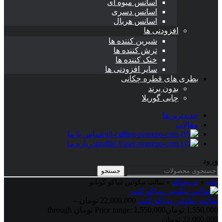
اسانس میوه ای
اسانس دسری
اسانس هربال
افزودنی ها
شیرین کننده ها
ترش کننده ها
خنک کننده ها
سایر افزودنی ها
بطری های قطره چکانی
بدون برند
چابی گوریلا
جدیدترین‌ها
مقالات
تماس با ما
درباره ما
ورود
جستجو
خانه
»
فروشگاه
»
سالت نیکوتین تنباکو کوبانو
سالت نیکوتین تنباکو کنت
22,000,000
تومان
–
1,550,000
تومان
Price range: 1,550,000 تومان through
22,000,000 تومان