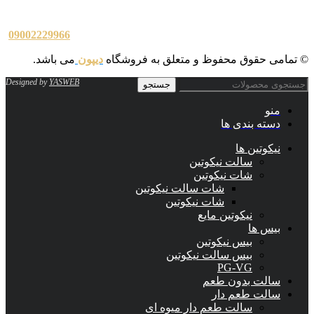
09002229966
© تمامی حقوق محفوظ و متعلق به فروشگاه
دیپون
می باشد.
Designed by
YASWEB
جستجو
منو
دسته بندی ها
نیکوتین ها
سالت نیکوتین
شات نیکوتین
شات سالت نیکوتین
شات نیکوتین
نیکوتین مایع
بیس ها
بیس نیکوتین
بیس سالت نیکوتین
PG-VG
سالت بدون طعم
سالت طعم دار
سالت طعم دار میوه ای