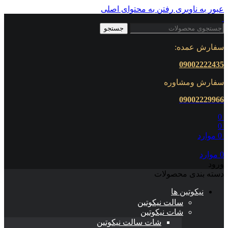
عبور به ناوبری
رفتن به محتوای اصلی
جستجو
سفارش عمده:
09002222435
سفارش ومشاوره
0900222
9966
0
0
0
موارد
0
موارد
ورود
دسته بندی محصولات
نیکوتین ها
سالت نیکوتین
شات نیکوتین
شات سالت نیکوتین