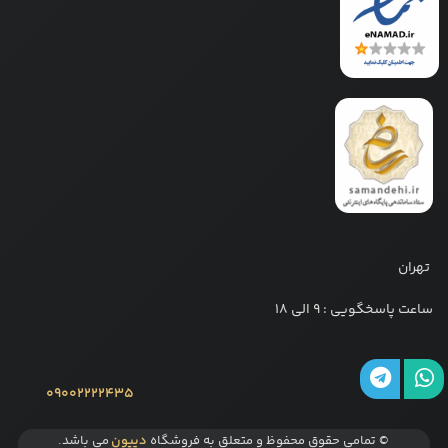
تهران
ساعت پاسخگویی : 9 الی 18
09002222435
© تمامی حقوق محفوظ و متعلق به فروشگاه
دیپون
می باشد.