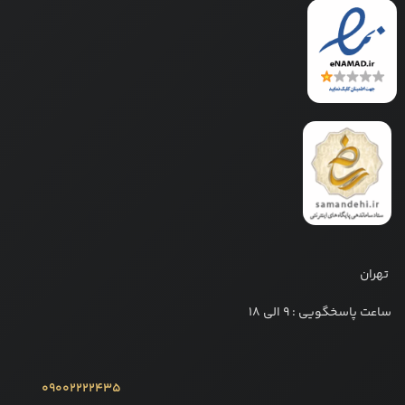
تهران
ساعت پاسخگویی : 9 الی 18
09002222435