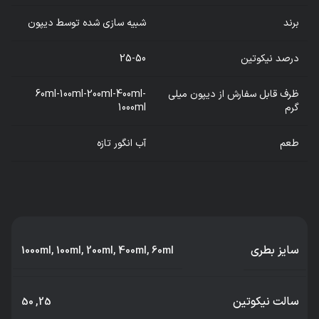
برند
شبیه سازی شده توسط دیپون
درصد نیکوتین
25-50
ظرف قابل سفارش از دیپون میلی
60ml-100ml-200ml-400ml-
گرم
1000ml
طعم
آب انگور تازه
سایز بطری
1000ml
,
100ml
,
200ml
,
400ml
,
60ml
سالت نیکوتین
50
,
25