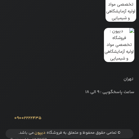
تهران
ساعت پاسخگویی : 9 الی 18
09002222435
© تمامی حقوق محفوظ و متعلق به فروشگاه
دیپون
می باشد.