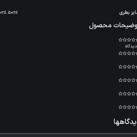
یز بطری
0ml
,
50ml
وضیحات محصول
یدگاهها