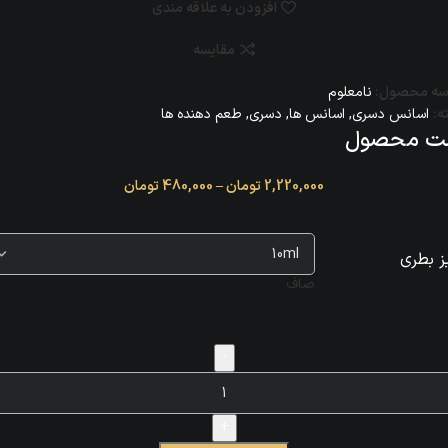
افزودن به علاقه مندی
مقایسه
سه محصول:
نامعلوم
ه:
اسانس دسری
,
اسانس‌ ها
,
دسری
,
طعم دهنده ها
ت محصول
2,220,000
تومان
–
480,000
تومان
ز بطری
صاف