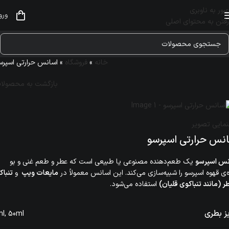
عبور به ناوبری
ورو
رفتن به محتوای اصلی
خانه
»
فروشگاه
»
اسانس حرارتی اسپرس
بازگشت به محصولا
نمایی تصویر
نس حرارتی اسپرسو
نس اسپرسو
یک طعم‌دهنده مصنوعی یا طبیعی است که عطر و طعم غنی و بو
‌ی قهوه اسپرسو را شبیه‌سازی می‌کند. این اسانس معمولاً در
مایعات ویپ
و
تنباک
 (مانند تنباکوی قلیان)
استفاده می‌شود.
ز بطری
ml
,
50ml