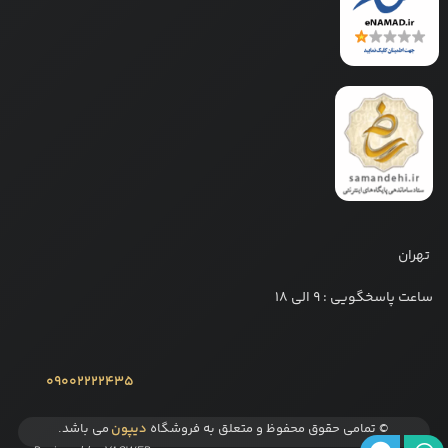
تهران
ساعت پاسخگویی : 9 الی 18
09002222435
© تمامی حقوق محفوظ و متعلق به فروشگاه
دیپون
می باشد.