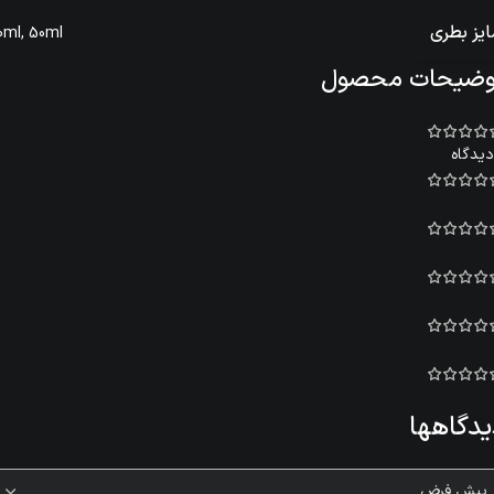
یز بطری
0ml
,
50ml
وضیحات محصول
یدگاهها