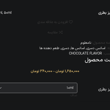
ز بطری
ml
,
50ml
افزودن به علاقه مندی
مقایسه
سه محصول:
نامعلوم
ه:
اسانس دسری
,
اسانس‌ ها
,
دسری
,
طعم دهنده ها
سب:
CHOCOLATE FLAVOR
ت محصول
1,650,000
تومان
–
360,000
تومان
ز بطری
صاف