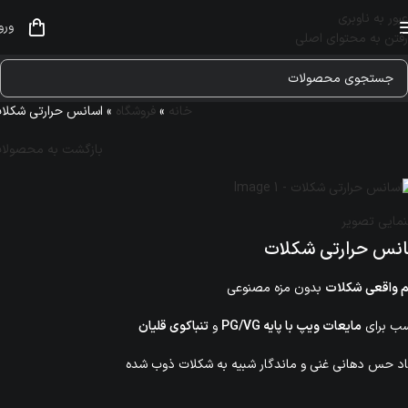
عبور به ناوبری
ورو
رفتن به محتوای اصلی
خانه
»
فروشگاه
»
اسانس حرارتی شکلا
بازگشت به محصولا
نمایی تصویر
نس حرارتی شکلات
 واقعی شکلات
بدون مزه مصنوعی
سب برای
مایعات ویپ با پایه PG/VG
و
تنباکوی قلیان
د حس دهانی غنی و ماندگار شبیه به شکلات ذوب شده