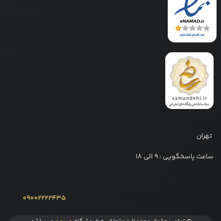
تهران
ساعت پاسخگویی : 9 الی 18
09002222435