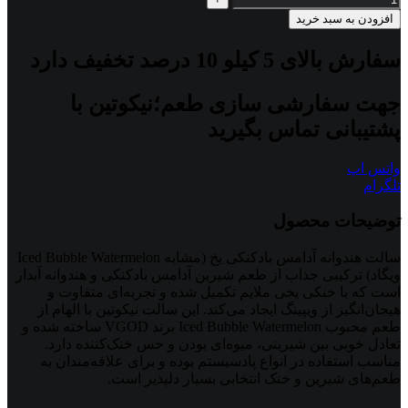
افزودن به سبد خرید
سفارش بالای 5 کیلو 10 درصد تخفیف دارد
جهت سفارشی سازی طعم؛نیکوتین با
پشتیبانی تماس بگیرید
واتس اپ
تلگرام
توضیحات محصول
سالت هندوانه آدامس بادکنکی یخ (مشابه Iced Bubble Watermelon
ویگاد) ترکیبی جذاب از طعم شیرین آدامس بادکنکی و هندوانه آبدار
است که با خنکی یخی ملایم تکمیل شده و تجربه‌ای متفاوت و
هیجان‌انگیز از ویپینگ ایجاد می‌کند. این سالت نیکوتین با الهام از
طعم محبوب Iced Bubble Watermelon برند VGOD ساخته شده و
تعادل خوبی بین شیرینی، میوه‌ای بودن و حس خنک‌کننده دارد.
مناسب استفاده در انواع پادسیستم بوده و برای علاقه‌مندان به
طعم‌های شیرین و خنک انتخابی بسیار دلپذیر است.