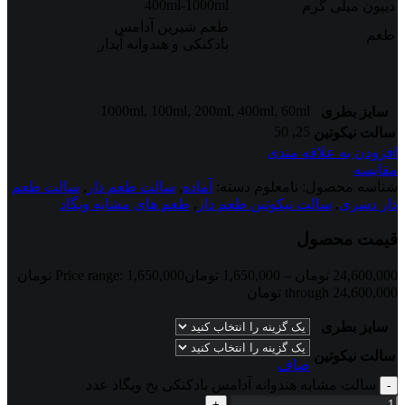
400ml-1000ml
دیپون میلی گرم
طعم شیرین آدامس
طعم
بادکنکی و هندوانه آبدار
1000ml
,
100ml
,
200ml
,
400ml
,
60ml
سایز بطری
50
,
25
سالت نیکوتین
افزودن به علاقه مندی
مقایسه
شناسه محصول:
نامعلوم
دسته:
آماده
,
سالت طعم دار
,
سالت طعم
دار دسری
,
سالت نیکوتین طعم دار
,
طعم های مشابه ویگاد
قیمت محصول
24,600,000
تومان
–
1,650,000
تومان
Price range: 1,650,000 تومان
through 24,600,000 تومان
سایز بطری
سالت نیکوتین
صاف
سالت مشابه هندوانه آدامس بادکنکی یخ ویگاد عدد