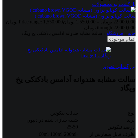
بازگشت به محصولات
سالت کوبانو براون (مشابه cubano brown VGOD )
22,000,000
تومان
–
1,550,000
تومان
Price range: 1,550,000 تومان
through 22,000,000 تومان
خانه
»
فروشگاه
»
سالت مشابه هندوانه آدامس بادکنکی یخ ویگاد
اتمام موجودی
بزرگنمایی تصویر
سالت مشابه هندوانه آدامس بادکنکی یخ
ویگاد
نوع
سالت نیکوتین
برند
شبیه سازی شده در دیپون
25-50
درصد نیکوتین
ظرف قابل سفارش از
60ml-100ml-200ml-