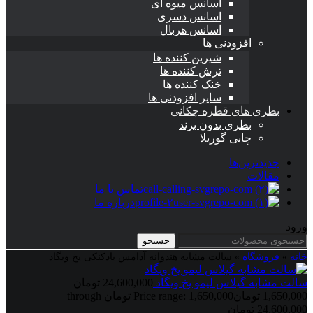
اسانس میوه ای
اسانس دسری
اسانس هربال
افزودنی ها
شیرین کننده ها
ترش کننده ها
خنک کننده ها
سایر افزودنی ها
بطری های قطره چکانی
بطری بدون برند
چابی گوریلا
جدیدترین‌ها
مقالات
تماس با ما
درباره ما
ورود
جستجو
خانه
»
فروشگاه
»
سالت مشابه هندوانه آدامس بادکنکی یخ ویگاد
سالت مشابه گیلاس لیمو یخ ویگاد
24,600,000
تومان
–
1,650,000
تومان
Price range: 1,650,000 تومان through
24,600,000 تومان