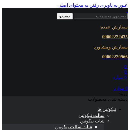
عبور به ناوبری
رفتن به محتوای اصلی
جستجو
سفارش عمده:
09002222435
سفارش ومشاوره
0900222
9966
0
0
0
موارد
0
موارد
ورود
دسته بندی محصولات
نیکوتین ها
سالت نیکوتین
شات نیکوتین
شات سالت نیکوتین