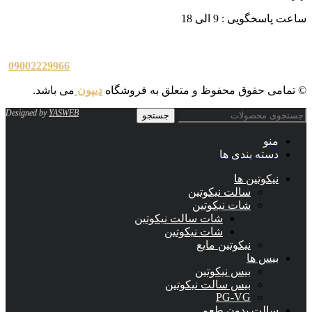
ساعت پاسخگویی : 9 الی 18
09002229966
© تمامی حقوق محفوظ و متعلق به فروشگاه
دیپون
می باشد.
Designed by
YASWEB
جستجو
منو
دسته بندی ها
نیکوتین ها
سالت نیکوتین
شات نیکوتین
شات سالت نیکوتین
شات نیکوتین
نیکوتین مایع
بیس ها
بیس نیکوتین
بیس سالت نیکوتین
PG-VG
سالت بدون طعم