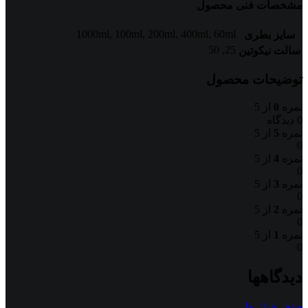
مشخصات فنی محصول
1000ml
,
100ml
,
200ml
,
400ml
,
60ml
سایز بطری
50
,
25
سالت نیکوتین
توضیحات محصول
نمره
0
از 5
0 دیدگاه
نمره
5
از 5
0
نمره
4
از 5
0
نمره
3
از 5
0
نمره
2
از 5
0
نمره
1
از 5
0
دیدگاهها
حذف فیلترها