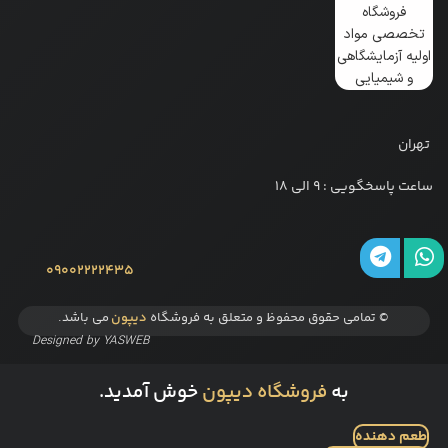
تهران
ساعت پاسخگویی : 9 الی 18
09002222435
© تمامی حقوق محفوظ و متعلق به فروشگاه
دیپون
می باشد.
Designed by
YASWEB
به
فروشگاه دیپون
خوش آمدید.
طعم دهنده