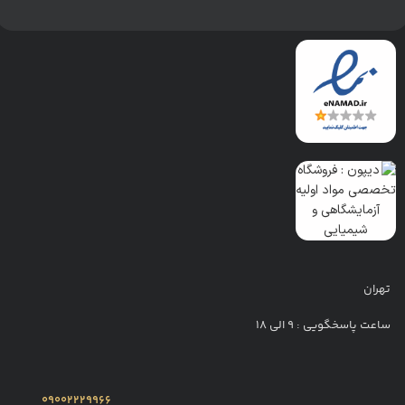
تهران
ساعت پاسخگویی : 9 الی 18
09002229966