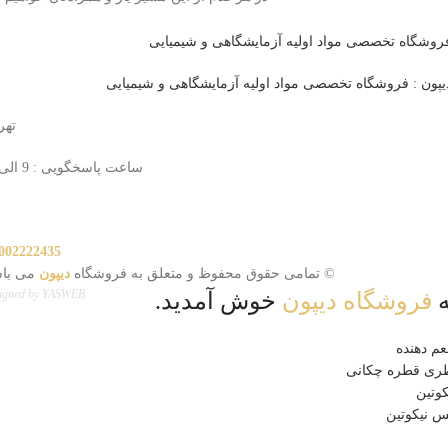
تهر
ساعت پاسخگویی : 9 الی 18
002222435
© تمامی حقوق محفوظ و متعلق به فروشگاه
دیپون
می باش
igned by
YASWEB
ه
فروشگاه دیپون
خوش آمدید.
م دهنده
ری قطره چکانی
کوتین
س نیکوتین