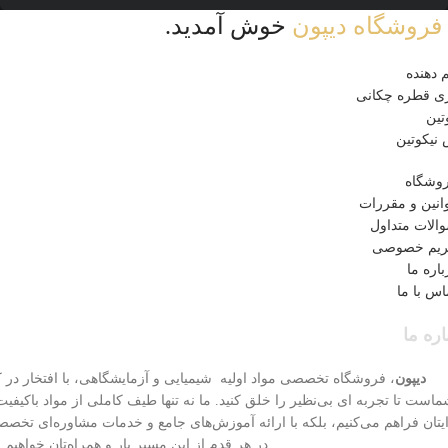
فروشگاه دیپون
خوش آمدید.
 دهنده
ی قطره چکانی
تین
نیکوتین
وشگاه
انین و مقررات
الات متداول
یم خصوصی
باره ما
اس با ما
اره ما
دیپون
، فروشگاه تخصصی مواد اولیه شیمیایی و آزمایشگاهی، با افتخار در ک
است تا تجربه ای بی‌نظیر را خلق کنید. ما نه تنها طیف کاملی از مواد باکیفیت
یتان فراهم می‌کنیم، بلکه با ارائه آموزش‌های جامع و خدمات مشاوره‌ای تخص
در هر قدم از این مسیر یار و همراه‌تان خواهیم ب