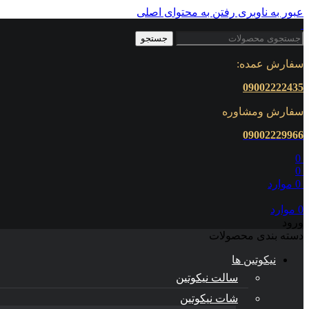
عبور به ناوبری
رفتن به محتوای اصلی
جستجو
سفارش عمده:
09002222435
سفارش ومشاوره
0900222
9966
0
0
0
موارد
0
موارد
ورود
دسته بندی محصولات
نیکوتین ها
سالت نیکوتین
شات نیکوتین