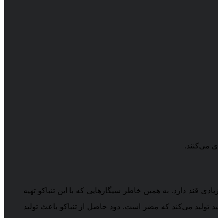
ادی قند دارد. به همین خاطر سیگارهایی که با این تنباکو تهیه
د تولید می‌کند که مضر است. دود حاصل از تنباکو باعث تولید