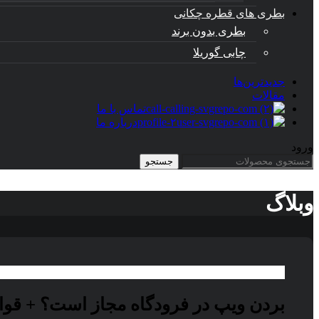
بطری های قطره چکانی
بطری بدون برند
چابی گوریلا
جدیدترین‌ها
مقالات
تماس با ما
درباره ما
ورود
جستجو
وبلاگ
بردن ویپ در فرودگاه مجاز است؟ + قوا