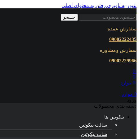
عبور به ناوبری
رفتن به محتوای اصلی
جستجو
سفارش عمده:
09002222435
سفارش ومشاوره
0900222
9966
0
0
0
موارد
0
موارد
ورود
دسته بندی محصولات
نیکوتین ها
سالت نیکوتین
شات نیکوتین