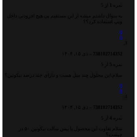
نمره
1
از 5
یه سوال داشتم میشه از این مستقیم بی هیچ افزودنی داخل
ویپ استفاده کرد؟؟
0
0
738102714352
–
دی ۱۵, ۱۴۰۴
نمره
5
از 5
سلام،این محلول چند میل هست و دارای چند درصد نیکوتین؟
0
0
738102714352
–
دی ۱۵, ۱۴۰۴
نمره
4
از 5
سلام تفاوت این محصول با بیس سالت نیکوتین ۵۰ در
چیست؟