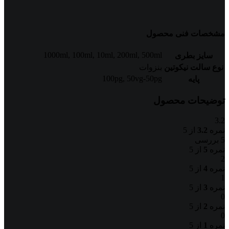
مشخصات فنی محصول
1000ml
,
100ml
,
10ml
,
200ml
,
500ml
سایز بطری
نوع سالت نیکوتین
بنزوات
100pg
,
50vg-50pg
پایه
توضیحات محصول
3.2
نمره
3.2
از 5
5 بررسی
نمره
5
از 5
2
نمره
4
از 5
1
نمره
3
از 5
0
نمره
2
از 5
0
نمره
1
از 5