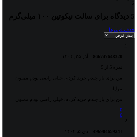
2
5 دیدگاه برای
سالت نیکوتین ۱۰۰ میلی‌گرم
حذف فیلترها
866747648320
–
آذر ۲۵, ۱۴۰۴
نمره
5
از 5
من برای بار چندم خرید کردم. خیلی راصی بودم ممنون
مزایا:
من برای بار چندم خرید کردم. خیلی راصی بودم ممنون
0
0
496984659241
–
دی ۵, ۱۴۰۴