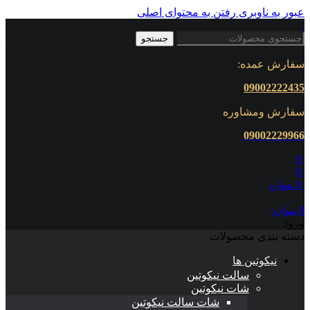
عبور به ناوبری
رفتن به محتوای اصلی
جستجو
سفارش عمده:
09002222435
سفارش ومشاوره
0900222
9966
0
0
0
موارد
0
موارد
ورود
دسته بندی محصولات
نیکوتین ها
سالت نیکوتین
شات نیکوتین
شات سالت نیکوتین