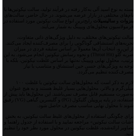
بسته به نوع اسید آلی به‌کار رفته در فرآیند تولید، سالت نیکوتین‌ها با
نام‌های مختلفی در بازار عرضه می‌شوند. در حال حاضر، سالت‌های
بنزوات
و
سالیسیلات
رایج‌ترین انواع سالت نیکوتین مورد استفاده در
فرمولاسیون محلول‌های ویپینگ به شمار می‌آیند.
سالت نیکوتین‌های مختلف، به دلیل ویژگی‌های ذاتی متفاوت،
تجربه‌های استنشاقی گوناگونی را برای مصرف‌کننده ایجاد می‌کنند.
از این‌رو، انتخاب آن‌ها معمولاً بر اساس سلیقه فردی در میزان
ضربه گلو (Throat Hit) و نحوه رسانش نیکوتین انجام می‌شود. به این
ترتیب، محلول نهایی ویپینگ نه‌تنها بر اساس غلظت نیکوتین، بلکه با
توجه به ویژگی‌های حسی حین استنشاق و متناسب با نیاز
مصرف‌کننده تنظیم می‌گردد.
لازم به ذکر است که محلول‌های سالت نیکوتین با غلظت ۱۰۰
میلی‌گرم و بالاتر، محلول‌هایی بسیار غلیظ هستند و به هیچ عنوان
به‌صورت مستقیم قابل مصرف نمی‌باشند. این محلول‌ها باید پیش از
استفاده، در پایه پروپیلن گلیکول (PG) و گلیسرین گیاهی (VG) رقیق
شوند تا محلول نهایی مناسب مصرف حاصل شود.
برای چگونگی استفاده از محلول‌های غلیظ سالت نیکوتین، به بخش
«شات سالت نیکوتین» مراجعه نمایید و با استفاده از جدول راهنما و
تصاویر ارائه‌شده، غلظت نیکوتین در محلول مورد نظر خود را تنظیم
کنید.