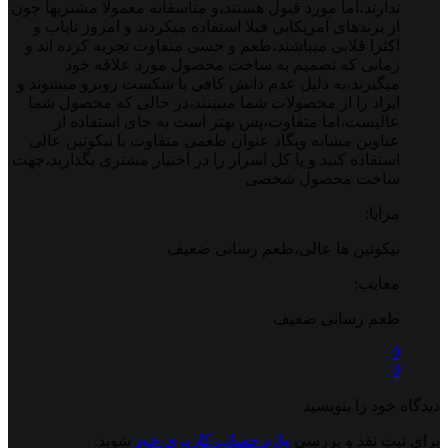
ندارند،اما مورد قبول هستند،و متاسفانه معمولا مشتریها چون
از برندهای آمریکایی قبلا استفاده میکردند و امروز نایاب و
اکثرا قلابی میباشند،طعم و حسی متفاوت تجربه کرده اند و
زمانی که تصمیم به ساخت محصول مورد علاقه خود
میگیرند،به دلیل عدم دانش کافی با شکست روبرو میشوند و
ایراد را از محصولات شما میبینند،در حالی که محصول شما
عالیست،اما متفاوت،پس بهتر است به جای استفاده از
عناوین مشابه ویگاد عنوان طعمی متفاوت با نیکوتین عالی
استفاده کنید و یا کل اسرار را در اختیار مشتری بگذارید،جهت
ساخت محصول شخصی
مزایا:
نیکوتین ها عالی،طعم رسانی ضعیف
معایب:
طعم رسانی ضعیف
0
0
دیدگاه خود را بنویسید
برای ثبت نقد و بررسی
وارد حساب کاربری خود
شوید.