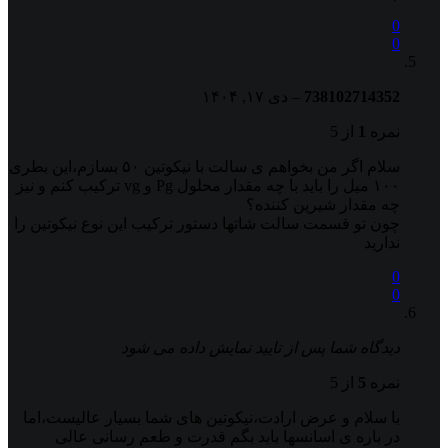
0
0
738102714352
–
دی ۱۷, ۱۴۰۴
نمره
1
از 5
سلام اگر من بخواهم ی سالت با نیکوتین ۵۰ بسازم،این بطری
۱۰۰ میل را باید با چه مقدار محلول Pg و vg ترکیب کنم و نیز
چه مقدار شیرین کننده؟
چون تو قسمت سالت شاتها دستور ترکیب این نوع نیکوتین را
ندارید
0
0
دیدگاه شما پس از تایید نمایش داده می شود
نمره
5
از 5
با سلام و عرض ارادت،نیکوتین های شما بسیار عالیست،اما
در باره ی اسانسها باید بگم قدرت و طعم رسانی عالی