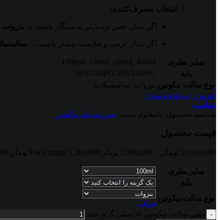
انتخاب مصرف‌کننده:
اگر دنبال حس نزدیک‌تر به سیگار باشید →
بنزوات
.
اگر دنبال نرمی و ملایمت بیشتر باشید →
سالیسیل
1000ml
,
100ml
,
200ml
,
400ml
سایز بطری
60VG40PG
,
70VG30PG
پایه
نوع سالت نیکوتین
بنزوات
,
سالیسیلات
افزودن به علاقه مندی
مقایسه
شناسه محصول:
نامعلوم
دسته:
بیس سالت نیکوتین
قیمت محصول
10,920,000
تومان
–
1,200,000
تومان
Price range: 1,200,000 تومان through 10,920,000 تومان
سایز بطری
پایه
نوع سالت نیکوتین
صاف
بیس سالت نیکوتین 30 میلی گرم عدد