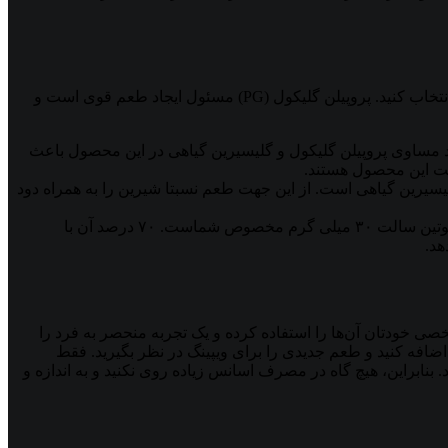
برای خرید سالت نیکوتین ۳۰ میلی گرم، سه میکس وجود دارد که می‌توانید بسته به ذائقه و دود مورد انتظار خود هنگام ویپینگ، بهترین آن را انتخاب کنید. پروپیلن گلیکول (PG) مسئول ایجاد طعم قوی است و
اده است. درصد مساوی پروپیلن گلیکول و گلیسیرین گیاهی در این محصول باعث
ثبت این محصول هستند.
گلیسیرین گیاهی است. از این جهت طعم نسبتا شیرین را به همراه دود
به دنبال یک ابر بزرگ هنگام ویپینگ هستید و می‌خواهید تجربه‌ای ایده آل برای ویپینگ با دود زیاد داشته باشید؟ این پایه نیکوتین سالت ۳۰ میلی گرم مخصوص شماست. ۷۰ درصد آن با
ذائقه و نظر شخصی خودتان آن‌ها را استفاده کرده و یک تجربه منحصر به فرد را
اضافه کنید و طعم جدیدی را برای ویپینگ در نظر بگیرید. فقط
 بنابراین، هیچ گاه در مصرف اسانس زیاده روی نکنید و به اندازه و