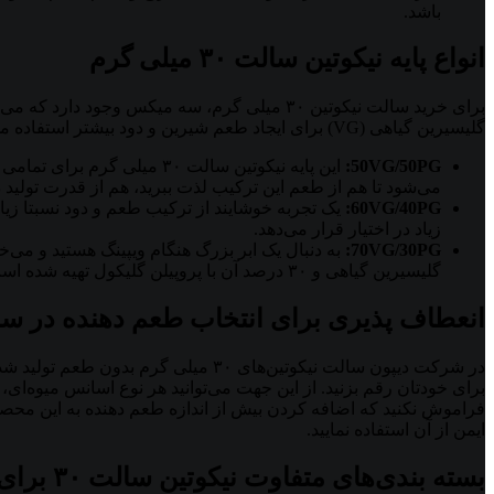
باشد.
انواع پایه نیکوتین سالت ۳۰ میلی گرم
گلیسیرین گیاهی (VG) برای ایجاد طعم شیرین و دود بیشتر استفاده می‌شود.
50VG/50PG
:
این پایه نیکوتین سالت ۳۰ 
می‌شود تا هم از طعم این ترکیب لذت ببرید، هم از قدرت تولید
60VG/40PG
:
یک تجربه خوشایند از ترکیب طعم و دود نسبتا زیا
زیاد در اختیار قرار می‌دهد.
:
70VG/30PG
گلیسیرین گیاهی و ۳۰ درصد آن با پروپیلن گلیکول تهیه شده است که طعم ملایم و تجربه دود فوق العاده زیاد را در اختیارتان قرار می‌دهد.
انعطاف پذیری برای انتخاب طعم دهنده در سالت
در شرکت دیپون سالت نیکوتین‌های ۳۰ م
برای خودتان رقم بزنید. از این جهت می‌توانید هر نوع اسانس میوه‌ای
فراموش نکنید که اضافه کردن بیش از اندازه طعم دهنده به این محصول، م
ایمن از آن استفاده نمایید.
بسته بندی‌های متفاوت نیکوتین سالت ۳۰ برای خرید بهینه