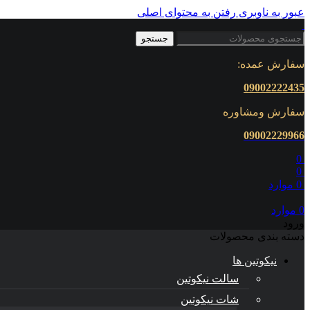
عبور به ناوبری
رفتن به محتوای اصلی
جستجو
سفارش عمده:
09002222435
سفارش ومشاوره
0900222
9966
0
0
0
موارد
0
موارد
ورود
دسته بندی محصولات
نیکوتین ها
سالت نیکوتین
شات نیکوتین