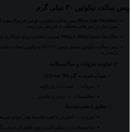
بیس سالت نیکوتین ۳۰ میلی گرم
(Base Salt Nicotine)
بیس سالت نیکوتین، نوعی فرمولاسیون از ن
مورد نیاز در دوز های مختلف به فروش می رسد.
سالت‌ها معمولاً
10mg تا 50mg
هستند (مناسب برای سیگاری ها)
بیس سالت نیکوتین شامل (بی
را بسازید.
✅ تفاوت بنزوات و سالیسیلات
میزان ضربه به گلو (Throat Hit):
بنزوات → کمی تندتر و رایج‌تر.
سالیسیلات → نرم‌تر و ملایم‌تر.
تطابق با طعم‌دهنده‌ها:
بنزوات → خنثی‌تر، با همه طعم‌ها بهتر جواب می‌ده
سالیسیلات → ممکن است روی طعم اثر جزئی بگذا