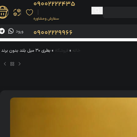
09002222435
سفارش ومشاوره
0900222
9966
ورود
خانه
»
فروشگاه
»
بطری ۳۰ میل بلند بدون برند