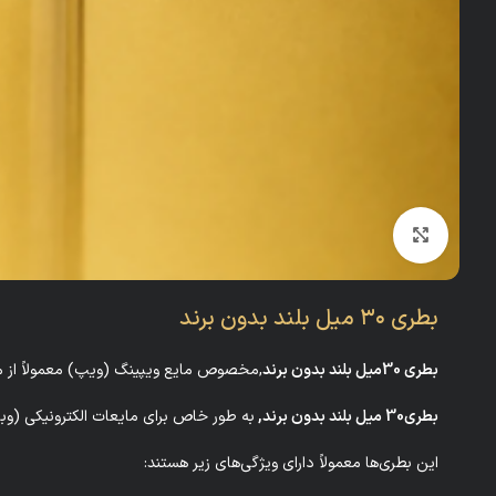
بزرگنمایی تصویر
بطری ۳۰ میل بلند بدون برند
بطری 30میل بلند بدون برند
,مخصوص مایع ویپینگ (ویپ) معمولاً از موا
بطری‌30 میل بلند بدون برند,
به طور خاص برای مایعات الکترونیکی (وبپ) 
این بطری‌ها معمولاً دارای ویژگی‌های زیر هستند: