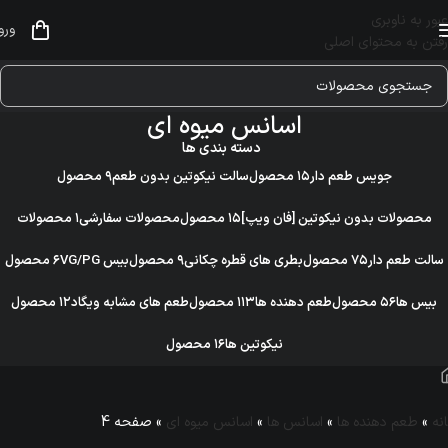
عبور به ناوبری
ورو
رفتن به محتوای اصلی
اسانس میوه ای
دسته بندی ها
جویس طعم دار
۱۵ محصول
سالت نیکوتین بدون طعم
۹ محصول
محصولات بدون نیکوتین [فان ویپ]
۱۵ محصول
محصولات سفارشی
۱ محصولات
سالت طعم دار
۷۵ محصول
بطری های قطره چکانی
۹ محصول
بیس VG/PG
۶ محصول
بیس ها
۵۶ محصول
طعم دهنده ها
۱۱۳ محصول
طعم های مشابه ویگاد
۱۲ محصول
نیکوتین ها
۱۶ محصول
نه
»
طعم دهنده ها
»
اسانس‌ ها
»
اسانس میوه ای
»
صفحه 4