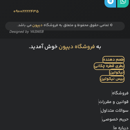
09002222435
© تمامی حقوق محفوظ و متعلق به فروشگاه
دیپون
می باشد.
Designed by
YASWEB
به
فروشگاه دیپون
خوش آمدید.
طعم دهنده
بطری قطره چکانی
نیکوتین
بیس نیکوتین
فروشگاه
قوانین و مقررات
سوالات متداول
حریم خصوصی
درباره ما