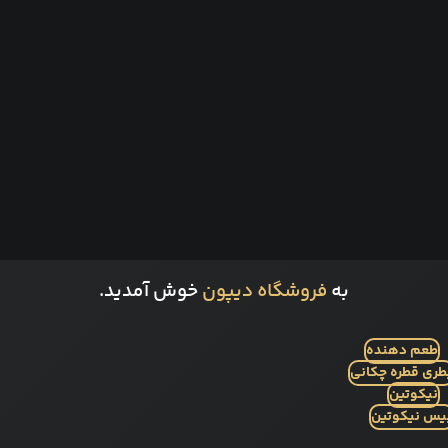
به
فروشگاه دیپون
خوش آمدید.
طعم دهنده
طری قطره چکانی
نیکوتین
یس نیکوتین