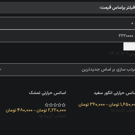
فیلتر براساس قیمت:
افی
یش
9
12
18
24
انس حرارتی انگور سفید
اسانس حرارتی تمشک
1,650,0
تومان
–
360,000
تومان
تخاب گزینه ها
2,220,000
تومان
–
480,000
تومان
انتخاب گزینه ها